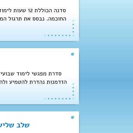
החוכמה. נבסס את תרגול המד
שלב שליש