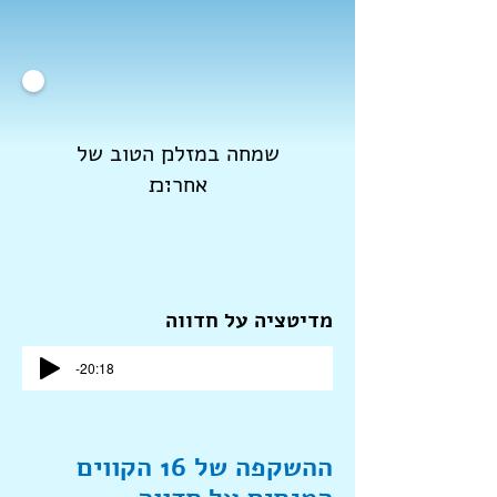
שמחה במזל׋ הטוב של
אחר׊׉
מדיטציה על
חדווה
-20:18
ההשקפה של 16 הקווים