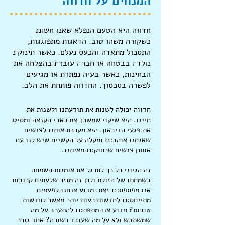
המנחים על
חדווה
חדווה היא הטעם הנפלא שאנו חש׊׉
כשקורה משהו טוב. הדאגות מתפוגגות,
התסכול מתאדה והכעס נעלם. כאשר תינוק׮
נולד׌ בבטחה או חבר׌ עובר׍ בהצלחה את
הבחינות, כאשר בעיה נפתרת או מגיעים
לפשרה בסכסוך. החדווה פותחת את הלב.
חדווה יכולה לשנות את תודעתנו ולשנות את
חיינו. היא שיקוי שמשכך את כאבי הקנאה ומסיט
את פגעי הדיכאון. היא מקרבת אותנו ל׭נשים
שאנחנו אוהב׊׉ ומקלה על הקשיים שיש לנו עם
אות׋ ׭נשים שרחוק׊׉ מאיתנו.
זה הגיוני כל כך לתרגל את אומנות השמחה
בשמחתו של הזולת ולכן זה מוזר שלעתים קרובות
אנו מפספס׊׉ זאת. מדוע אנחנו לפעמים
מתייחס׊׉ לחדשות רעות יותר מאשר לחדשות
טובות? מדוע אנו מתפת׊׉ להתעכב על מה
שמשתבש ולא על מה שעובד כשורה? אחד גורר