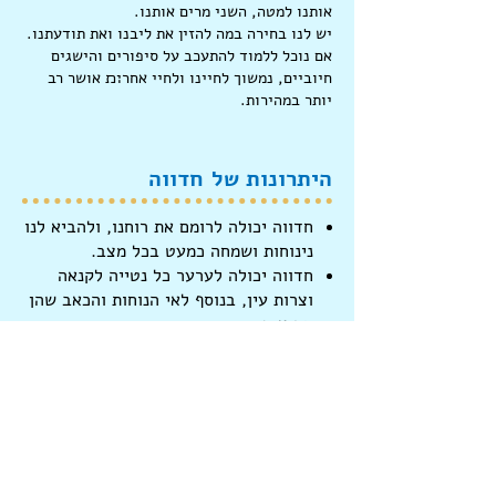
אותנו למטה, השני מרים אותנו.
יש לנו בחירה במה להזין את ליבנו ואת תודעתנו.
אם נוכל ללמוד להתעכב על סיפורים והישגים
חיוביים, נמשוך לחיינו ולחיי אחר׊׉ אושר רב
יותר במהירות.
היתרונות של
חדווה
חדווה יכולה לרומם את רוחנו, ולהביא לנו
נינוחות ושמחה כמעט בכל מצב.
חדווה יכולה לערער כל נטייה לקנאה
וצרות עין, בנוסף לאי הנוחות והכאב שהן
מביאות.
לחדווה יש את הפוטנציאל להפחית את
ההתרכזות בַּעצמי ואת הדיכאון, באמצעות
העברת המיקוד מעצמנו למיקוד באחר׊׉.
הידעת?