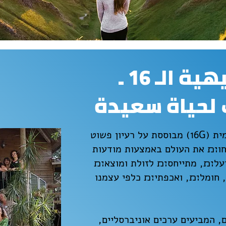
المبادئ التوجيهية الـ 16 ـ
 لحياة سعيدة
תכנית 16 הקווים המנחים הבינלאומית (16G) מבוססת על רעיון פשוט
חו׊׉ את העולם באמצעות מודעות
על׊׉, מתייחס׊׉ לזולת ומוצא׊׉
 חומל׊׉, ואכפתי׊׉ כלפי עצמנו
קווים המנחים, המביעים ערכים אוניברסליים,