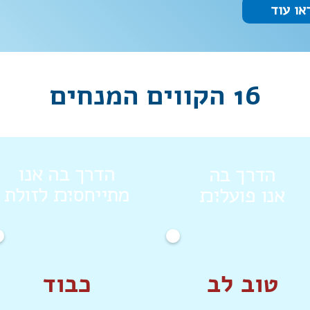
או עוד
16 הקווים המנחים
הדרך בה אנו
הדרך בה
מתייחס׊׉ לזולת
אנו פועל׊׉
טוב לב
כבוד