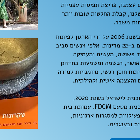
עצמנו, פריצת תפיסות עצמיות
לנו, קבלת החלטות טובות יותר
תות משבר.
תוכנית 16 הקווים המנחים הושקה בשנת 2006 על ידי הארגון לפיתוח
חמלה וחכמה (FDCW) ופועלת כיום ב-22 מדינות. אלפי ׭נשים סביב
ד פשוטה, מעשית ומעמיקה
אושר, הגשמה ומשמעות בחייה׋
וח חוסן רגשי, מיומנויות למידה
 והעצמה אישית וקהילתית.
עמותת בית חולמים הביאה את התוכנית לישראל בשנת 2020,
כשהפכה לנציגה הרשמית של התוכנית מטעם FDCW. עמותת בית
עילויות למסגרות ארגוניות,
ת ובאנגלית.