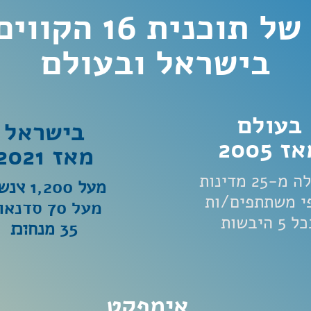
ית 16 הקווים המנחים
בישראל ובעולם
בעולם
בישראל
ז 2005
מאז 2021
-25 מדינות
מעל
1,200
׭נשי
י משתתפים/ות
מעל 70 סדנאות
 5 היבשות
35
מנח׊׉
אימפקט