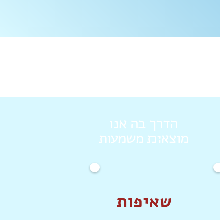
הדרך בה אנו
מוצא׊׉ משמעות
שאיפות