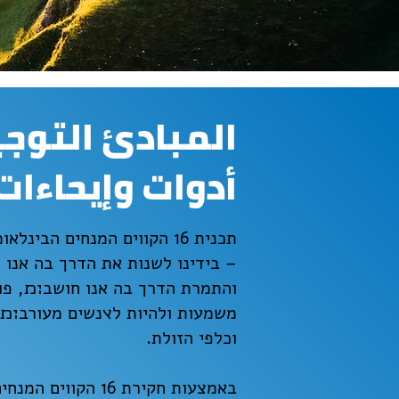
أدوات وإيحاءات
– בידינו לשנות את הדרך בה אנו 
והתמרת הדרך בה אנו חושב׊׉, פו
משמעות ולהיות ל׭נשים מעורב׊׉,
וכלפי הזולת.
באמצעות חקירת 16 ה