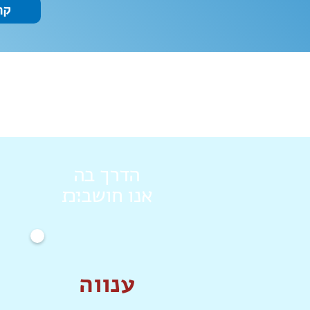
קר
הדרך בה
אנו חושב׊׉
ענווה