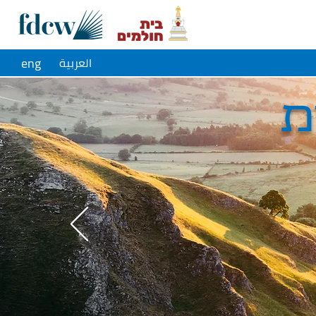
eng
العربية
׉