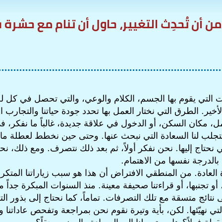
ن أن تُحدِث التغيير، حاول أن تنام مع حشرة
ات التي يقوم بها الجسم، الكلام والوعي، والتي تحصل في كل ل
لأخير. الطرق التي نختار العمل بها تحدد جودة حياتنا والتجارب ال
، مكان السكن، أو الدخول في علاقة جديدة، غالباً ما نفكر، في
تجلب لنا السعادة التي نبحث عنها. وحتى حين نخطط لعطلة ما،
ي نحتاج إليها. نحن نفكر أولاً، ثم بعد ذلك نتصرف. ومع ذلك، نحن
بالدرجة نفسها من الاهتمام.
العادة. من المنطقي الافتراض أن هذا هو سبب زياراتنا المتك
تجنبها، أو قراءتنا صحيفة معينة. منذ السنوات المبكرة جداً من
ى نتائج متسقة مع تلك التصرفات. تماماً، كما نحتاج إلى بذور 
التي نهيّئها. لكن، بأية وتيرة نقوم نحن بمراجعة وتفحص عاداتنا 