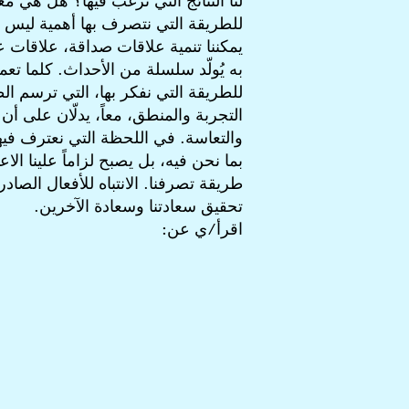
لنا النتائج التي نرغب فيها؟ هل هي م
للطريقة التي نتصرف بها أهمية ليس من
يمكننا تنمية علاقات صداقة، علاقات ع
به يُولّد سلسلة من الأحداث. كلما ت
للطريقة التي نفكر بها، التي ترسم الط
التجربة والمنطق، معاً، يدلّان على أن
والتعاسة. في اللحظة التي نعترف فيها 
بما نحن فيه، بل يصبح لزاماً علينا ال
طريقة تصرفنا. الانتباه للأفعال الصا
تحقيق سعادتنا وسعادة الآخرين.
اقرأ/ي عن: