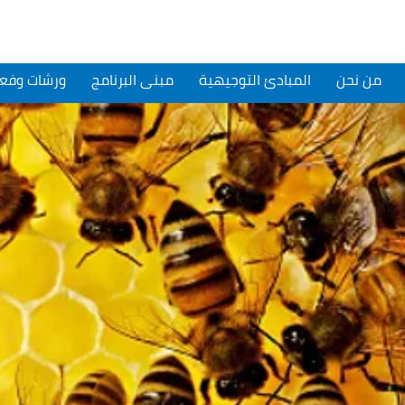
من نحن
المبادئ التوجيهية
مبنى البرنامج
ورشات وفعا