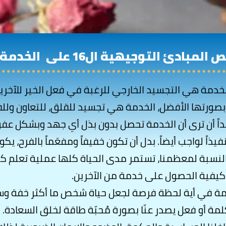
ص المبادئ التوجيهية ال16 على
الخدمة
خدمة هي التجسيد الخارجي للرغبة في فعل الخير للآخري
صورتها الأفضل، الخدمة هي تجسيد للقلق، للتعاون ولل
اً أن ترى أن الخدمة تحصل بدون بذل أي جهد وبشكل عف
فيذاً لواجب أيضاً. بدل أن تكون خفيفاً ومفعَماً بالفرح، يك
لنسبة لمعظمنا، تستمر مدى الحياة كلها عملية تعلم كيف
كيفية الحصول على خدمة من الآخرين.
ة في أية لحظة فرصة لجعل حياة شخص ما أكثر خفة وسهول
مة أو فعل يصدر عنّا بصورة مُحبّة طاقة لخلق السعادة