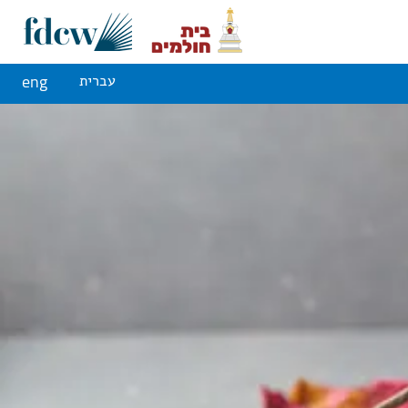
eng
עברית