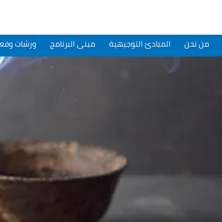
من نحن
المبادئ التوجيهية
مبنى البرنامج
ورشات وفعا