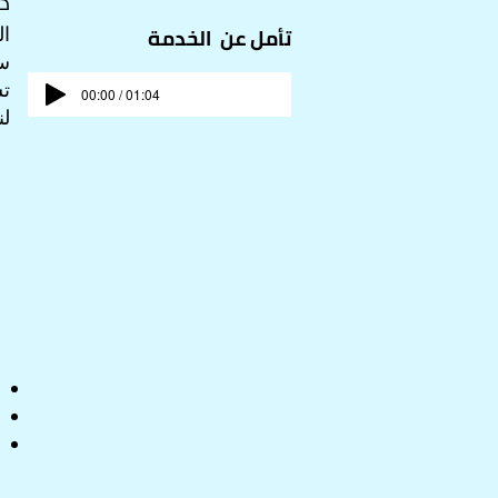
دا
تأمل عن
الخدمة
ال
سع
تش
00:00 / 01:04
ل