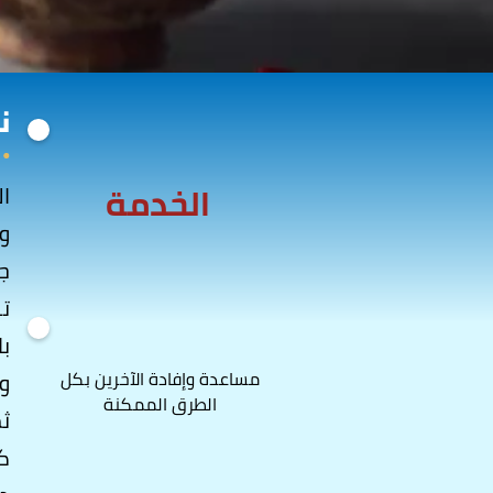
ن
الخدمة
ال
وب
جد
تن
با
مساعدة وإفادة الآخرين بكل
و
الطرق الممكنة
ثم
كل