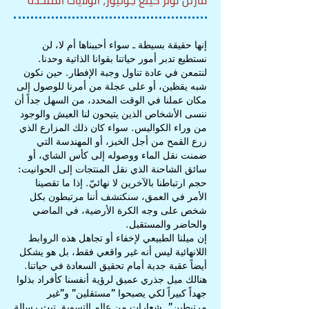
مارتن لوثر كينغ جونيور، الولايات المتحدة
إنها حقيقة بسيطة ـ سواء أحببناها أم لا، لن
نستطيع تدبر أمور حياتنا بقوانا الذاتية وحدنا.
لنتمعن في عادة تناول وجبة الإفطار. حين نكون
شبه يقظين، أو على عجلة من أمرنا للوصول إلى
مكان عملنا في الوقت المحدد، من السهل جداً أن
ننسى الأشخاص الذين يتيحون لنا العيش والوجود
من وراء الكواليس. سواء كان ذلك المزارع الذي
زرع القمح من أجل الخبز، أو المهندسة التي
ضمنت نقل الماء ووصوله إلى كأس الشاي، أو
سائق الشاحنة الذي نقل المنتجات إلى الحوانيت:
حجم ارتباطنا بالآخرين لا نهائيّ. إذا ما تقصينا
الأمر في العمق، سنكتشف أننا مرتبطون بكل
شخص على وجه الكرة الأرضية، في الماضي
والحاضر والمستقبل.
إن ميلنا الطبيعي لإخفاء أو تجاهل هذه الروابط
اللانهائية ليس أنه غير واقعي فقط، بل هو يشكل
أيضاً عقبة جدية أمام تحقيق السعادة في حياتنا.
هنالك ميل جذري عميق لرؤية أنفسنا كأفراد بذلوا
جهداً كبيراً لكي يصبحوا "مستقلين" و"غير
مرتبطين". شعارات من عالم التسويق تبث رسالة