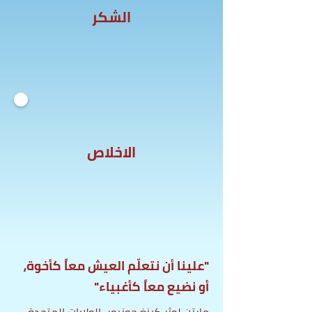
الشكر
الاخلاص
"علينا أن نتعلّم العيش معاً كأخوة،
أو نضيع معاً كأغبياء"