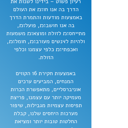
רעיון פשוט – בידינו לשנות את
הדרך בה אנו חו׊׉ את העולם
באמצעות מודעות והתמרת הדרך
בה אנו חושב׊׉, פועל׊׉,
מתייחס׊׉ לזולת ומוצא׊׉ משמעות
ולהיות ל׭נשים מעורב׊׉, חומל׊׉,
ואכפתי׊׉ כלפי עצמנו וכלפי
הזולת.
באמצעות חקירת 16 הקווים
המנחים, המביעים ערכים
אוניברסליים, מתאפשרת הכרות
מעמיקה יותר עם עצמנו, פריצת
תפיסות עצמיות מגבילות, שיפור
מערכות היחסים שלנו, קבלת
החלטות טובות יותר ומציאת