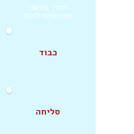
הדרך בה אנו
מתייחס׊׉ לזולת
כבוד
סליחה