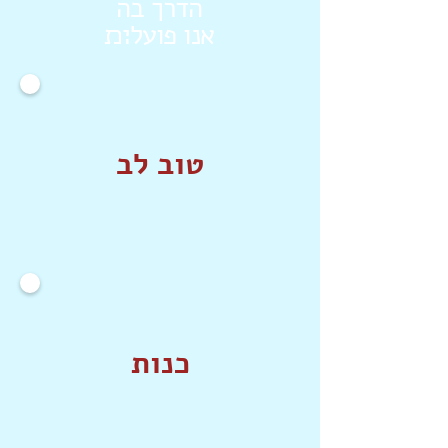
הדרך בה
אנו פועל׊׉
טוב לב
כנות