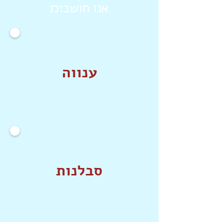
אנו חושב׊׉
ענווה
סבלנות