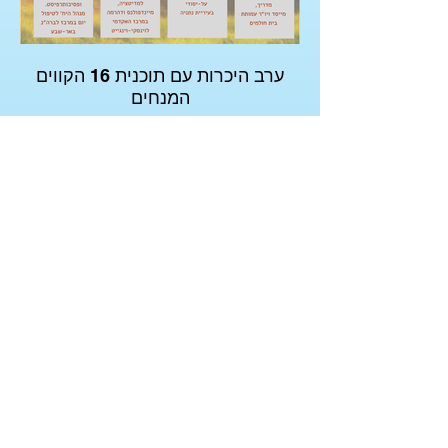
ערב היכרות עם תוכנית 16 הקווים
המנחים
בהשתתפות ניב אגם, גילת סימון, אלון פאר
וד"ר עודד ארבל