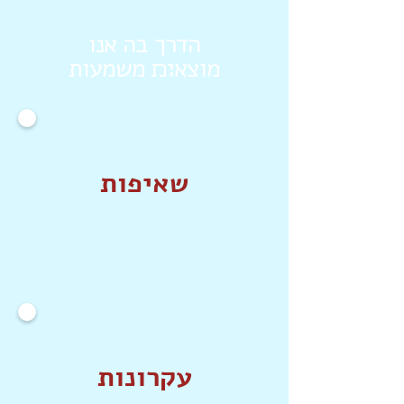
הדרך בה אנו
מוצא׊׉ משמעות
שאיפות
עקרונות